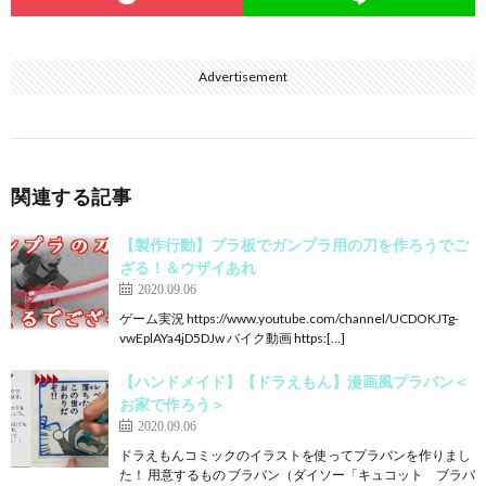
Advertisement
関連する記事
【製作行動】プラ板でガンプラ用の刀を作ろうでご
ざる！＆ウザイあれ
2020.09.06
ゲーム実況 https://www.youtube.com/channel/UCDOKJTg-
vwEplAYa4jD5DJw バイク動画 https:[…]
【ハンドメイド】【ドラえもん】漫画風プラバン＜
お家で作ろう＞
2020.09.06
ドラえもんコミックのイラストを使ってプラバンを作りまし
た！ 用意するもの ブラバン（ダイソー「キュコット ブラバ