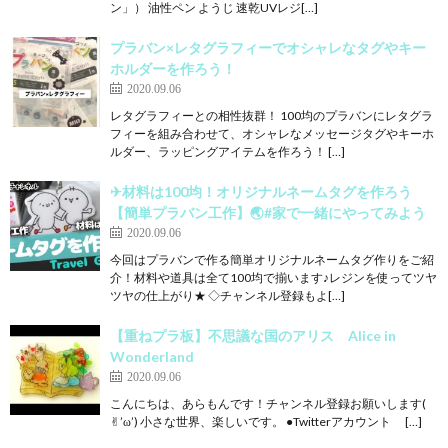
ン」） 油性ペン ようじ 速乾UVレジ[…]
プラバン×レタグラフィーでオシャレなタグやキー
ホルダーを作ろう！
2020.09.06
レタグラフィーとの相性抜群！ 100均のプラバンにレタグラ
フィーを組み合わせて、オシャレなメッセージタグやキーホ
ルダー、ラッピングアイテムを作ろう！ […]
✈材料は100均！オリジナルネームタグを作ろう
【簡単プラバン工作】🌏#家で一緒にやってみよう
2020.09.06
今回はプラバンで作る簡単オリジナルネームタグ作りをご紹
介！材料や道具は全て100均で揃います♪レジンを使ってツヤ
ツヤの仕上がり★ ◇チャンネル登録もよ[…]
【重ねプラ板】不思議な国のアリス Alice in
Wonderland
2020.09.06
こんにちは、あらもんです！チャンネル登録お願いします(
✌︎’ω’) 小さな世界、楽しいです。 ●Twitterアカウント […]