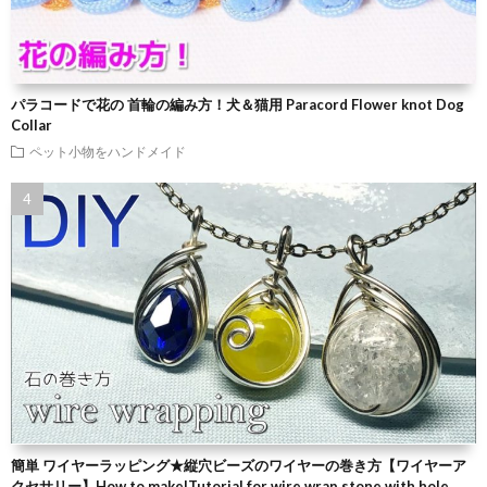
パラコードで花の 首輪の編み方！犬＆猫用 Paracord Flower knot Dog
Collar
ペット小物をハンドメイド
簡単 ワイヤーラッピング★縦穴ビーズのワイヤーの巻き方【ワイヤーア
クセサリー】How to make|Tutorial for wire wrap stone with hole