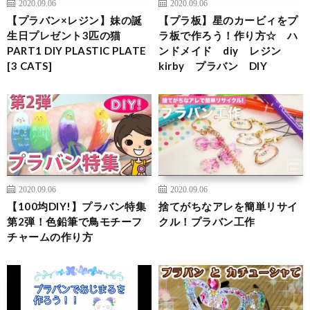
2020.09.06
2020.09.06
【プラバン×レジン】妹の誕
【プラ板】星のカービィをプ
生日プレゼント3匹の猫
ラ板で作ろう！作り方☆ ハ
PART1 DIY PLASTIC PLATE
ンドメイド diy レジン
[3 CATS]
kirby プラバン DIY
2020.09.06
2020.09.06
【100均DIY!】プラバン特集
捨てがちなアレを簡単リサイ
第2弾！色鉛筆で鳥モチーフ
クル！プラバン工作
チャームの作り方