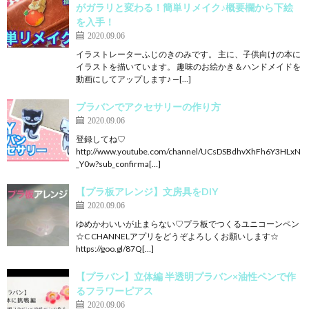
がガラリと変わる！簡単リメイク♪概要欄から下絵
を入手！
2020.09.06
イラストレーターふじのきのみです。 主に、子供向けの本に
イラストを描いています。 趣味のお絵かき＆ハンドメイドを
動画にしてアップします♪ —[…]
プラバンでアクセサリーの作り方
2020.09.06
登録してね♡
http://www.youtube.com/channel/UCsDSBdhvXhFh6Y3HLxN
_Y0w?sub_confirma[…]
【プラ板アレンジ】文房具をDIY
2020.09.06
ゆめかわいいが止まらない♡プラ板でつくるユニコーンペン
☆C CHANNELアプリをどうぞよろしくお願いします☆
https://goo.gl/87Q[…]
【プラバン】立体編 半透明プラバン×油性ペンで作
るフラワーピアス
2020.09.06