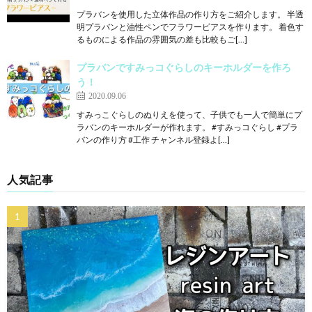
プラバンを使用した立体作品の作り方をご紹介します。 半透
明プラバンと油性ペンでフラワーピアスを作ります。 着色す
るものによる作品の雰囲気の差も比較もご[…]
プラバンですみっコぐらしのキーホルダーを作ろ
う！
2020.09.06
すみっこぐらしのぬりえを使って、子供でも一人で簡単にプ
ラバンのキーホルダーが作れます。 #すみっコぐらし #プラ
バンの作り方 #工作 チャンネル登録よ[…]
人気記事