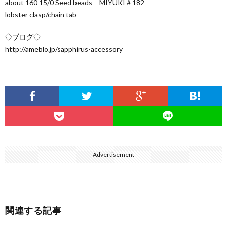
about 160 15/0 Seed beads MIYUKI＃182
lobster clasp/chain tab
◇ブログ◇
http://ameblo.jp/sapphirus-accessory
Advertisement
関連する記事