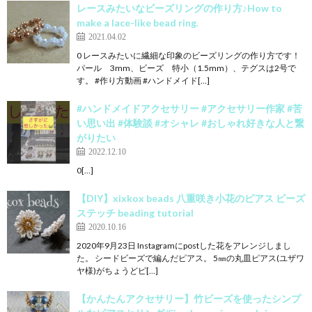
レースみたいなビーズリングの作り方♪How to
make a lace-like bead ring.
2021.04.02
0 レースみたいに繊細な印象のビーズリングの作り方です！
パール 3mm、ビーズ 特小（1.5mm）、テグスは2号で
す。 #作り方動画 #ハンドメイド[…]
#ハンドメイドアクセサリー #アクセサリー作家 #苦
い思い出 #体験談 #オシャレ #おしゃれ好きな人と繋
がりたい
2022.12.10
0[…]
【DIY】xixkox beads 八重咲き小花のピアス ビーズ
ステッチ beading tutorial
2020.10.16
2020年9月23日 Instagramにpostした花をアレンジしまし
た。 シードビーズで編んだピアス。 5㎜の丸皿ピアス(ユザワ
ヤ様)がちょうどピ[…]
【かんたんアクセサリー】竹ビーズを使ったシンプ