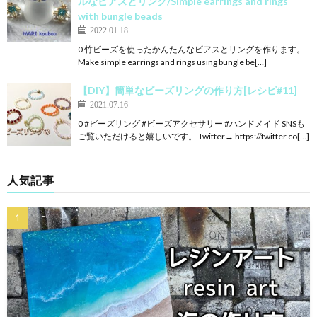
ルなピアスとリング/Simple earrings and rings
with bungle beads
2022.01.18
0 竹ビーズを使ったかんたんなピアスとリングを作ります。
Make simple earrings and rings using bungle be[…]
【DIY】簡単なビーズリングの作り方[レシピ#11]
2021.07.16
0 #ビーズリング #ビーズアクセサリー #ハンドメイド SNSも
ご覧いただけると嬉しいです。 Twitter→ https://twitter.co[…]
人気記事