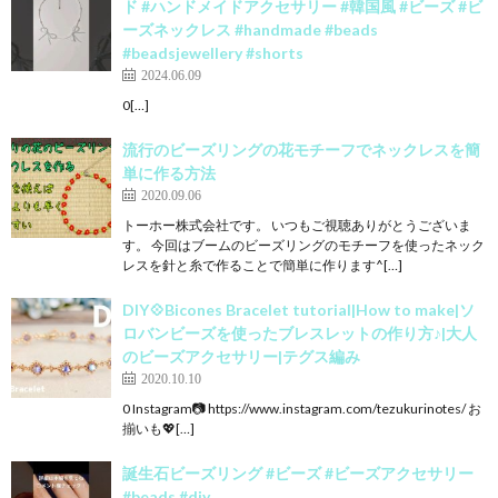
ド #ハンドメイドアクセサリー #韓国風 #ビーズ #ビ
ーズネックレス #handmade #beads
#beadsjewellery #shorts
2024.06.09
0[…]
流行のビーズリングの花モチーフでネックレスを簡
単に作る方法
2020.09.06
トーホー株式会社です。 いつもご視聴ありがとうございま
す。 今回はブームのビーズリングのモチーフを使ったネック
レスを針と糸で作ることで簡単に作ります^[…]
DIY💠Bicones Bracelet tutorial|How to make|ソ
ロバンビーズを使ったブレスレットの作り方♪|大人
のビーズアクセサリー|テグス編み
2020.10.10
0 Instagram📷 https://www.instagram.com/tezukurinotes/ お
揃いも💖[…]
誕生石ビーズリング #ビーズ #ビーズアクセサリー
#beads #diy