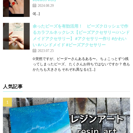
2024.08.29
0[…]
余ったビーズを有効活用！ ビーズクロッシェで作
るカラフルネックレス【ビーズアクセサリー/ハンド
メイドアクセサリー】 #アクセサリー作り #かわい
い #ハンドメイド #ビーズアクセサリー
2023.07.25
0 突然ですが、ビーダーさんあるある〜。 ちょこっとずつ残
ってしまったビーズ、 たくさんお待ちではないですか？ 色も
かたちも大きさも それぞれ異なるビ[…]
人気記事