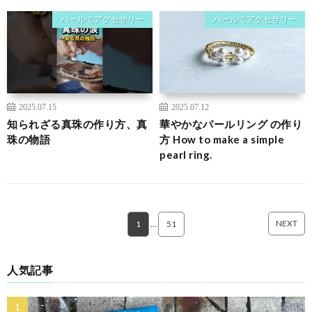
パールでアクセサリー
パールでアクセサリー
2025.07.15
2025.07.12
知られざる真珠の作り方、真
華やかなパールリング の作り
珠の物語
方 How to make a simple
pearl ring.
NEXT
1
…
51
人気記事