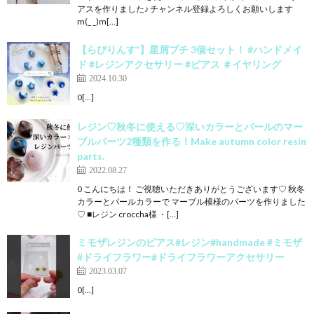
アスを作りました♪ チャンネル登録よろしくお願いします
m(_ _)m[…]
【らびりんす*】星屑プチ 3個セット！ #ハンドメイ
ド #レジンアクセサリー #ピアス ＃イヤリング
2024.10.30
0[…]
レジン♡秋冬に使える♡深いカラーとパールのマー
ブルパーツ2種類を作る！Make autumn color resin
parts.
2022.08.27
0 こんにちは！ ご視聴いただきありがとうございます♡ 秋冬
カラーとパールカラーで マーブル模様のパーツを作りました
♡ ■レジン croccha様 ・[…]
ミモザレジンのピアス#レジン#handmade #ミモザ
#ドライフラワー#ドライフラワーアクセサリー
2023.03.07
0[…]