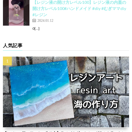
【レジン液の開け方レベル100】レジン液の内蓋の
開け方レベル100#ハンドメイド #diy #むぎママdiy
#レジン
2024.01.12
0[…]
人気記事