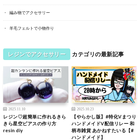
編み物でアクセサリー
羊毛フェルトで小物作り
レジンでアクセサリー
カテゴリの最新記事
2025.11.10
2025.10.23
レジン♡超簡単に作れるきら
【やらかし版】#特化Vまつり
きら星空ピアスの作り方
ハンドメイドV配信リレー 和
resin diy
柄布雑貨 あかねすたいる【#
ハンドメイド】